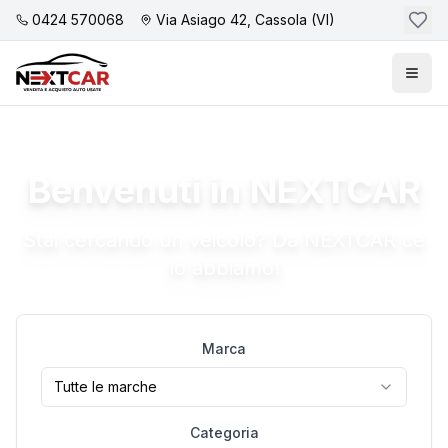
0424 570068
Via Asiago 42, Cassola (VI)
Benvenuti in NEXTCAR
Stai cercando un veicolo? Da NEXTCAR ce
lo abbiamo!
Marca
Tutte le marche
Categoria