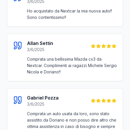
paolo
3/12/2024
Ho acquistato un Maggiolino a metà Agosto ed
ora dopo circa tre mesi che la uso posso ben
dire di aver proprio fatto un
AFFARONE!!!!...sono stato segu…
Maurizio Squaiella
3/11/2024
Comprato auto FORD FOCUS da NEXTCAR. Ho
trovato persone molto disponibili ed affidabili.
…More