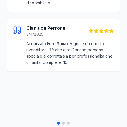
Andrea Dal Pra'
3/11/2024
Tutto Ottimo! Ho comprato una Toyota Auris
Hybrid usata qui da Nextcar, sono stato
seguito dal…More
Massimo Fenude
3/11/2024
Personale qualificato e serio,io in particolare
ho avuto a che fare con Doriano a cui faccio i
complimenti per la serietà e la professionalitá.
Ho com…