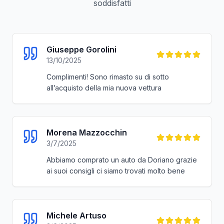
soddisfatti
Oleksiy Chalyy (Alex)
3/2/2025
Comprato la mia bellissima auto Audi A 4
B8,grazie al aiuto di Doriano .Ottimi prezzi e
qualitá di servizio .Consigliatissimo per
acquisto auto!Grazie
alex alex
3/2/2025
Ogni volta, e sempre bello a trovare questi
ragazzi! Molto disponibili! Ho cambiato in
tempo piu macchine e Mai non ho avuto
problemi!